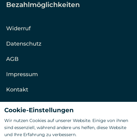
Bezahlmöglichkeiten
Widerruf
Datenschutz
AGB
Impressum
Kontakt
Barrierefreiheitserklärung
Cookie-Einstellungen
Wir nutzen Cookies auf unserer Website. Einige von ihnen
sind essenziell, während andere uns helfen, diese Website
eCommerce-System by
und Ihre Erfahrung zu verbessern.