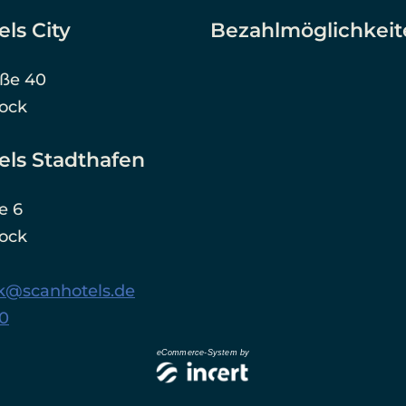
ls City
Bezahlmöglichkeit
aße 40
tock
els Stadthafen
e 6
tock
ck@scanhotels.de
-0
eCommerce-System by