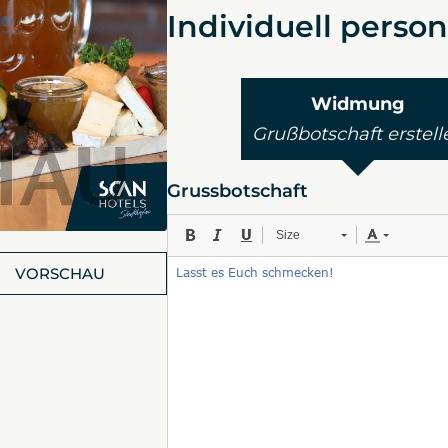
Individuell person
Widmung
Grußbotschaft erstell
Grussbotschaft
Size
VORSCHAU