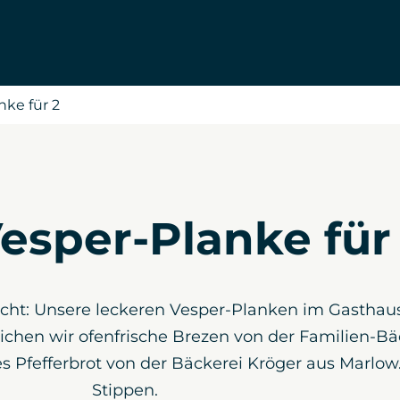
nke für 2
esper-Planke für
cht: Unsere leckeren Vesper-Planken im Gasthau
eichen wir ofenfrische Brezen von der Familien-Bä
s Pfefferbrot von der Bäckerei Kröger aus Marlow
Stippen.⠀⠀⠀⠀⠀⠀⠀⠀⠀⠀⠀⠀⠀