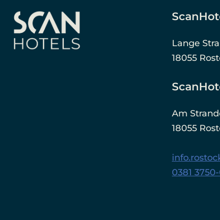
ScanHote
Lange Str
18055 Ros
ScanHot
Am Strand
18055 Ros
info.rosto
0381 3750